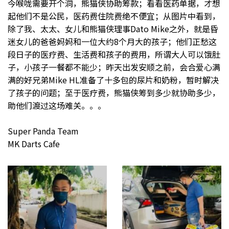
今喉咙需要开个洞，熊猫侠协助筹款；
看看医药单据，才想
起他们不是公民，医药费住院费绝不便宜；
从图片中看到，
除了我、太太、女儿和熊猫侠理事Dato Mike之外，就是昏
迷女儿的爸爸妈妈和一位大约8个月大的孩子；
他们正愁这
段日子的医疗费、生活费和孩子的费用，所谓大人可以饿肚
子，小孩子一餐都不能少；
昨天出发安顺之前，会合爱心满
满的好兄弟Mike HL准备了十多包的尿片和奶粉，暂时解决
了孩子的问题；
至于医疗费，熊猫侠筹到多少就协助多少，
助他们渡过这场难关。。。
Super Panda Team
MK Darts Cafe