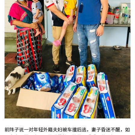
前阵子说一对年轻外籍夫妇被车撞后逃，妻子昏迷不醒，如