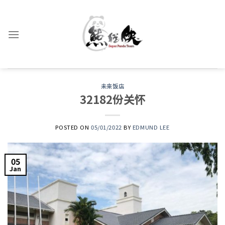
Skip
to
content
未来饭店
32182份关怀
POSTED ON
05/01/2022
BY
EDMUND LEE
05
Jan