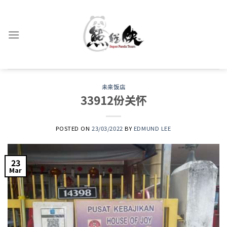
Skip
to
content
未来饭店
33912份关怀
POSTED ON
23/03/2022
BY
EDMUND LEE
23
Mar