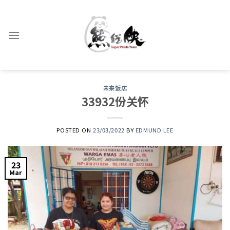
Skip
to
content
未来饭店
33932份关怀
POSTED ON
23/03/2022
BY
EDMUND LEE
23
Mar