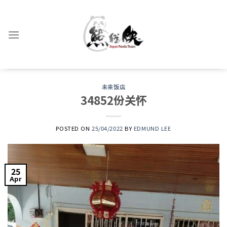
Skip
to
content
未来饭店
34852份关怀
POSTED ON
25/04/2022
BY
EDMUND LEE
25
Apr