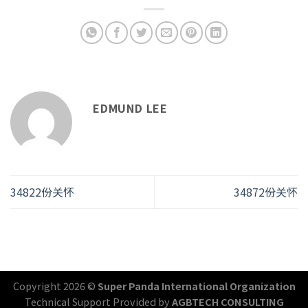
EDMUND LEE
34822份关怀
34872份关怀
Copyright 2026 ©
Super Panda International Organization
Technical Support Provided by
AGBTECH CONSULTING