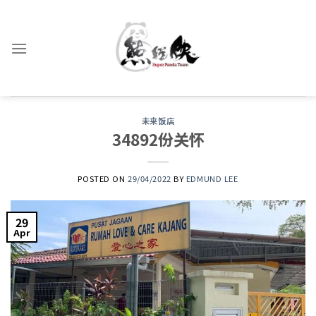
Skip
to
content
未来饭店
34892份关怀
POSTED ON
29/04/2022
BY
EDMUND LEE
29
Apr