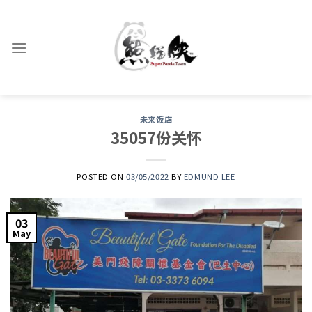
Skip
to
content
未来饭店
35057份关怀
POSTED ON
03/05/2022
BY
EDMUND LEE
03
May