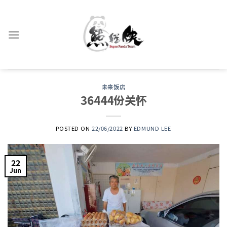
Skip
to
content
未来饭店
36444份关怀
POSTED ON
22/06/2022
BY
EDMUND LEE
22
Jun