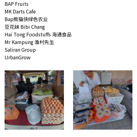
BAP Fruits
MK Darts Cafe
Bap熊猫侠绿色农业
豆花妹 Bibi Chang
Hai Tong Foodstuffs 海通食品
Mr Kampung 渔村先生
Saliran Group
UrbanGrow