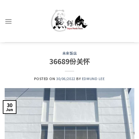
Skip
to
content
未来饭店
36689份关怀
POSTED ON
30/06/2022
BY
EDMUND LEE
30
Jun