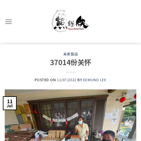
Skip
to
content
未来饭店
37014份关怀
POSTED ON
11/07/2022
BY
EDMUND LEE
11
Jul