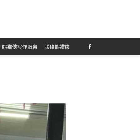
熊猫侠写作服务
联络熊猫侠