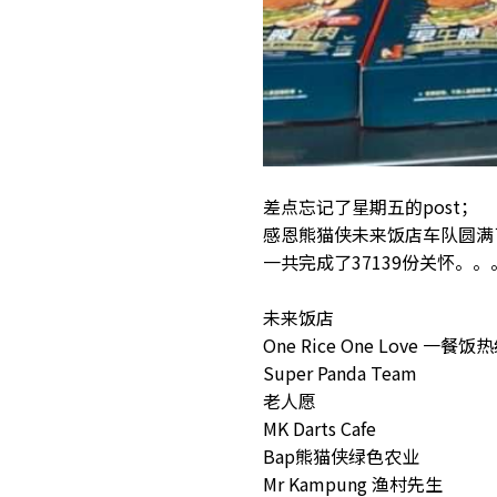
差点忘记了星期五的post；
感恩熊猫侠未来饭店车队圆满了
一共完成了37139份关怀。。
未来饭店
One Rice One Love 一餐饭
Super Panda Team
老人愿
MK Darts Cafe
Bap熊猫侠绿色农业
Mr Kampung 渔村先生