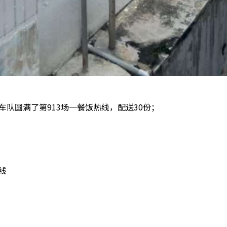
队圆满了第913场一餐饭热线，配送30份；
。
热线