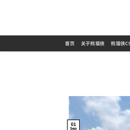
Skip
to
content
首页
关于熊猫侠
熊猫侠C
01
Sep