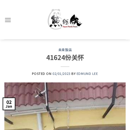
Skip
to
content
未来饭店
41624份关怀
POSTED ON
02/01/2023
BY
EDMUND LEE
02
Jan