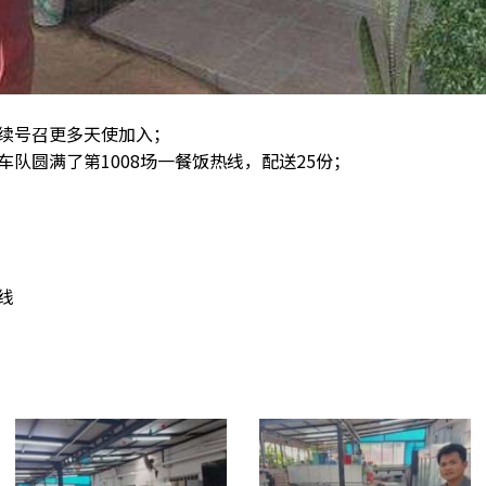
续号召更多天使加入；
队圆满了第1008场一餐饭热线，配送25份；
。
热线