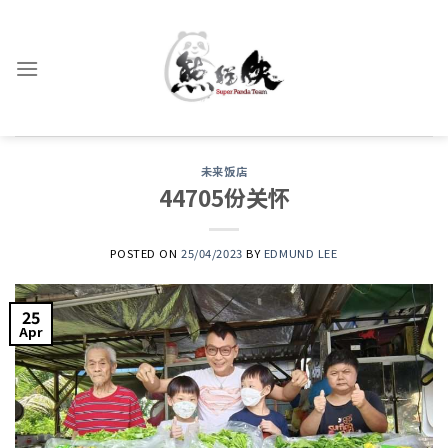
Skip
to
content
未来饭店
44705份关怀
POSTED ON
25/04/2023
BY
EDMUND LEE
25
Apr