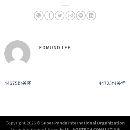
EDMUND LEE
44675份关怀
44725份关怀
Copyright 2026 ©
Super Panda International Organization
Technical Support Provided by
AGBTECH CONSULTING