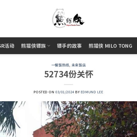
SR活动
熊猫侠镖族
镖手的故事
熊猫侠 MILO TONG
一餐饭热线
,
未来饭店
52734份关怀
POSTED ON
03/01/2024
BY
EDMUND LEE