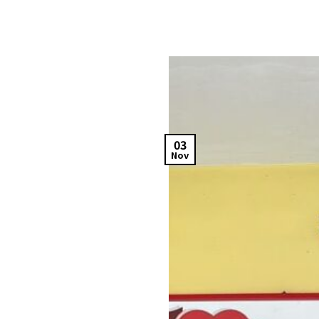
03
Nov