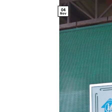
04
Nov