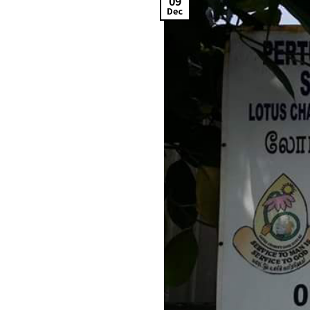
09
Dec