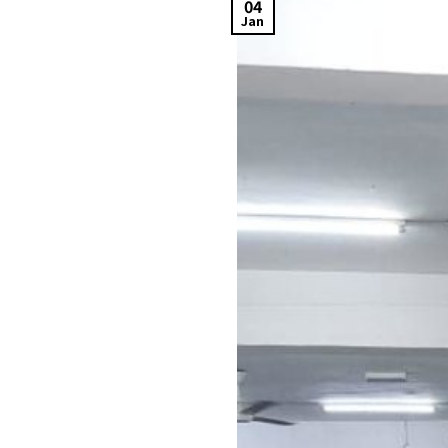
04
Jan