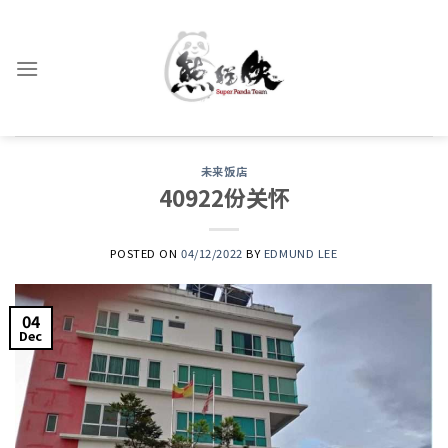
Skip
to
content
未来饭店
40922份关怀
POSTED ON
04/12/2022
BY
EDMUND LEE
04
Dec