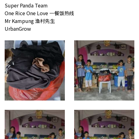
Super Panda Team
One Rice One Love 一餐饭热线
Mr Kampung 渔村先生
UrbanGrow