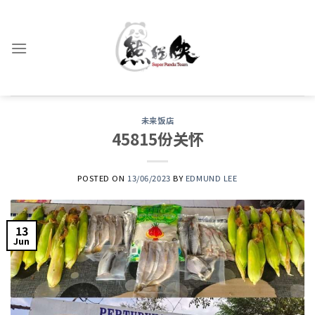
Skip
to
content
未来饭店
45815份关怀
POSTED ON
13/06/2023
BY
EDMUND LEE
13
Jun