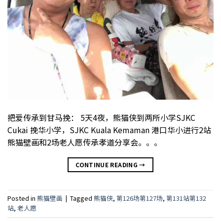
把爱传承到甘马挽： 5天4夜，熊猫侠到两所小学SJKC
Cukai 挽华小学，SJKC Kuala Kemaman 港口华小进行2站
熊猫壁画和2场老人愿传承孝道分享会。。。
CONTINUE READING
→
Posted in
熊猫壁画
|
Tagged
熊猫侠
,
第126场第127场
,
第131站第132
站
,
老人愿