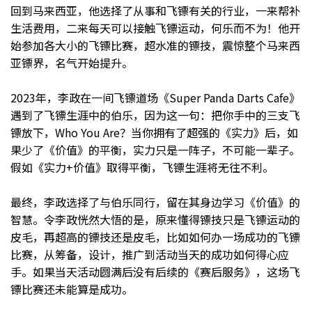
回到马来西亚，他选择了从事和飞镖有关的行业，一来帮补
生活费用，二来每天可以接触飞镖运动，何乐而不为！他开
始参加各大小的飞镖比赛，超水准的镖技，震惊整个马来西
亚镖界，名气开始提升。
2023年，李政在一间飞镖道场《Super Panda Darts Cafe》
遇到了飞镖生涯中的伯乐，因为这一句：把你手中的三支飞
镖放下，Who You Are？当你拥有了超强的《实力》后，如
果少了《价值》的平衡，实力只是一阵子，不可能一辈子。
假如《实力+价值》取得平衡，飞镖生涯将无往不利。
最终，李政选择了与伯乐同行，留在其身边学习《价值》的
智慧。令李政恍然大悟的是，原来懂得镖技只是飞镖运动的
皮毛，再超高的镖技还是皮毛，比如如何办一场成功的飞镖
比赛，从筹备，设计，推广到活动当天的成功如何得心应
手。如果当天活动圆满后没有后续的《赛后服务》，这场飞
镖比赛还未能算是成功。