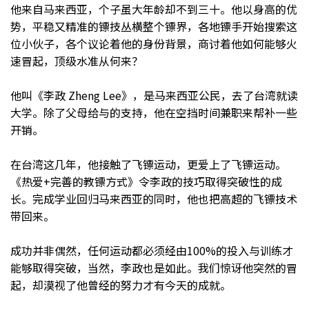
他来自马来西亚，个子虽大年龄却不到三十。他以身高的优
势，平稳又精准的镖技丛横整个镖界，各地镖手开始搜索这
位小伙子，各个议论着他的身份背景，商讨着他如何能够火
速冒起，顶级水准从何来？
他叫《李政 Zheng Lee》，是马来西亚公民，去了台湾就读
大学。除了父母给与的支持，他在空挡时间兼职来帮补一些
开销。
在台湾这几年，他接触了飞镖运动，更爱上了飞镖运动。
《热爱+完善的教镖方式》令李政的技巧取得突破性的成
长。完成学业回归马来西亚的同时，他也把高超的飞镖技术
带回来。
成功并非偶然，任何运动都必须经由100%的投入与训练才
能够取得突破，当然，李政也是如此。我们惊讶他突然的冒
起，却漠视了他曾经的努力才有今天的成就。