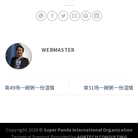
WEBMASTER
第49场一碗粥一份温情
第51场一碗粥一份温情
Copyright 2026 ©
Super Panda International Organization
Technical Support Provided by
AGBTECH CONSULTING