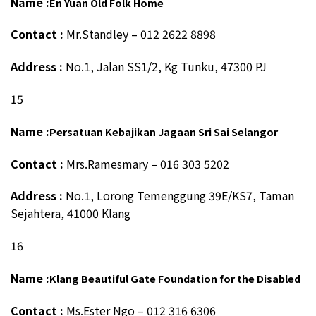
Name :
En Yuan Old Folk Home
Contact :
Mr.Standley – 012 2622 8898
Address :
No.1, Jalan SS1/2, Kg Tunku, 47300 PJ
15
Name :
Persatuan Kebajikan Jagaan Sri Sai Selangor
Contact :
Mrs.Ramesmary – 016 303 5202
Address :
No.1, Lorong Temenggung 39E/KS7, Taman
Sejahtera, 41000 Klang
16
Name :
Klang Beautiful Gate Foundation for the Disabled
Contact :
Ms.Ester Ngo – 012 316 6306