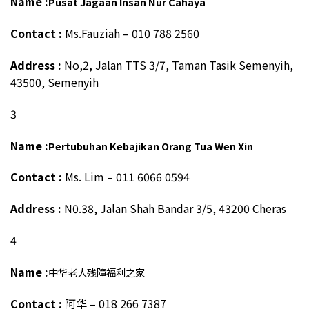
Name :
Pusat Jagaan Insan Nur Cahaya
Contact :
Ms.Fauziah – 010 788 2560
Address :
No,2, Jalan TTS 3/7, Taman Tasik Semenyih,
43500, Semenyih
3
Name :
Pertubuhan Kebajikan Orang Tua Wen Xin
Contact :
Ms. Lim – 011 6066 0594
Address :
N0.38, Jalan Shah Bandar 3/5, 43200 Cheras
4
Name :
中华老人残障福利之家
Contact :
阿华 – 018 266 7387