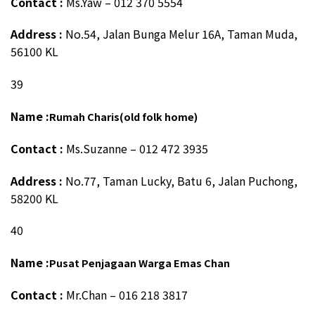
Contact :
Ms.Yaw – 012 370 5554
Address :
No.54, Jalan Bunga Melur 16A, Taman Muda,
56100 KL
39
Name :
Rumah Charis(old folk home)
Contact :
Ms.Suzanne – 012 472 3935
Address :
No.77, Taman Lucky, Batu 6, Jalan Puchong,
58200 KL
40
Name :
Pusat Penjagaan Warga Emas Chan
Contact :
Mr.Chan – 016 218 3817