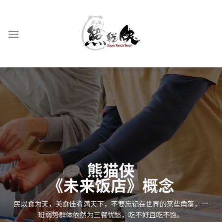
Skip
to
content
熊猫侠
《未来饭店》概念
民以食为天，美食佳肴满天下，不要忘记在世界的某些角落，一
班弱势群体依然为三餐忧愁，吃不好且吃不饱。