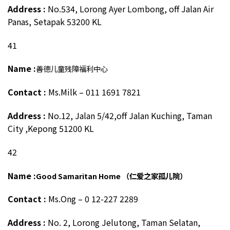
Address :
No.534, Lorong Ayer Lombong, off Jalan Air
Panas, Setapak 53200 KL
41
Name :
善德儿童残障福利中心
Contact :
Ms.Milk – 011 1691 7821
Address :
No.12, Jalan 5/42,off Jalan Kuching, Taman
City ,Kepong 51200 KL
42
Name :
Good Samaritan Home
（仁
爱之家孤儿院）
Contact :
Ms.Ong – 0 12-227 2289
Address :
No. 2, Lorong Jelutong, Taman Selatan,