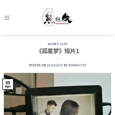
Skip
to
content
SHORT CLIP
《孤星梦》短片1
POSTED ON
05/04/2017
BY
WEBMASTER
05
Apr