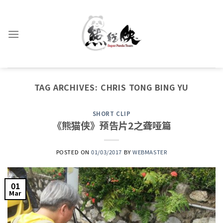
Skip
to
content
TAG ARCHIVES:
CHRIS TONG BING YU
SHORT CLIP
《熊猫侠》预告片2之聋哑篇
POSTED ON
01/03/2017
BY
WEBMASTER
01
Mar